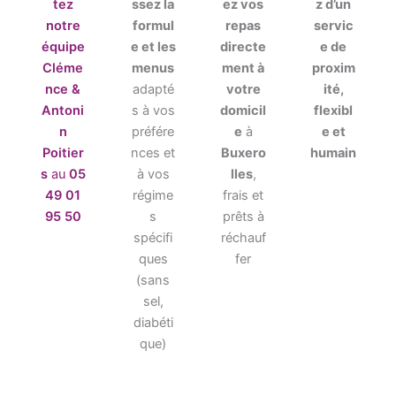
tez
ssez la
ez vos
z d’un
notre
formul
repas
servic
équipe
e et les
directe
e de
Cléme
menus
ment à
proxim
nce &
adapté
votre
ité,
Antoni
s à vos
domicil
flexibl
n
préfére
e
à
e et
Poitier
nces et
Buxero
humain
s
au
05
à vos
lles
,
49 01
régime
frais et
95 50
s
prêts à
spécifi
réchauf
ques
fer
(sans
sel,
diabéti
que)