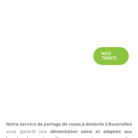
Nos
repas pour seniors
sont équilibrés, variés et adaptés
aux différents
régimes alimentaires
(sans sel, diabétique),
tout en restant faciles à digérer et simples à réchauffer pour
un quotidien pratique et savoureux.
NOUS
NOS
NOS
CONTACTER
MENUS
TARIFS
Notre service de portage de repas à domicile à Buxerolles
vous garantit une
alimentation saine et adaptée aux